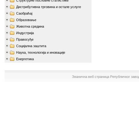
Структурне пословне статистике
Дистрибутивна трговина и остале услуге
Саобраћај
Образовање
Животна средина
Индустрија
Правосуђе
Социјална заштита
Наука, технологија и иновације
Енергетика
Званична веб страница Републичког заво