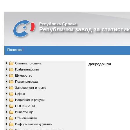
Република Српска
Републички завод за статистик
Почетна
Спољна трговина
Добродошли
Грађевинарство
Шумарство
Пољопривреда
Запосленост и плате
Цијене
Национални рачуни
ПОПИС 2013.
Инвестиције
Становништво
Информационо друштво